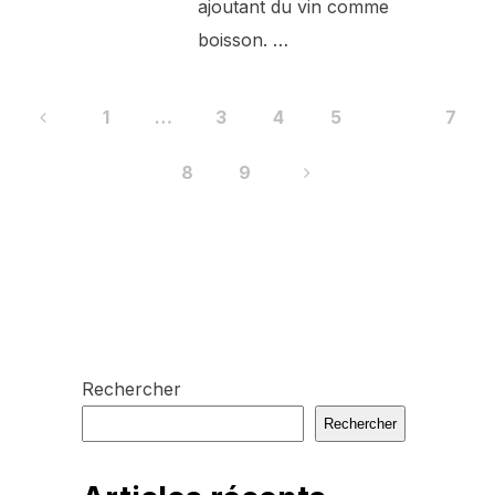
ajoutant du vin comme
boisson. …
Pagination
1
…
3
4
5
6
7
des
8
9
publications
Rechercher
Rechercher